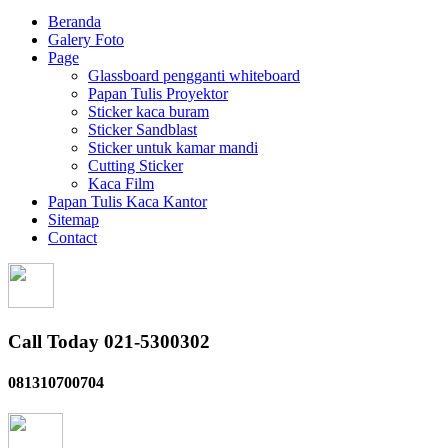
Beranda
Galery Foto
Page
Glassboard pengganti whiteboard
Papan Tulis Proyektor
Sticker kaca buram
Sticker Sandblast
Sticker untuk kamar mandi
Cutting Sticker
Kaca Film
Papan Tulis Kaca Kantor
Sitemap
Contact
Call Today 021-5300302
081310700704