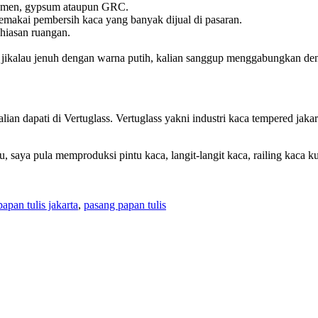
k semen, gypsum ataupun GRC.
emakai pembersih kaca yang banyak dijual di pasaran.
hiasan ruangan.
kalau jenuh dengan warna putih, kalian sanggup menggabungkan denga
 kalian dapati di Vertuglass. Vertuglass yakni industri kaca tempered ja
u, saya pula memproduksi pintu kaca, langit-langit kaca, railing kaca 
papan tulis jakarta
,
pasang papan tulis