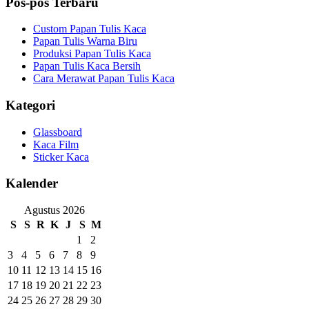
Pos-pos Terbaru
Custom Papan Tulis Kaca
Papan Tulis Warna Biru
Produksi Papan Tulis Kaca
Papan Tulis Kaca Bersih
Cara Merawat Papan Tulis Kaca
Kategori
Glassboard
Kaca Film
Sticker Kaca
Kalender
Agustus 2026
S
S
R
K
J
S
M
1
2
3
4
5
6
7
8
9
10
11
12
13
14
15
16
17
18
19
20
21
22
23
24
25
26
27
28
29
30