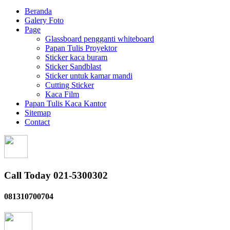
Beranda
Galery Foto
Page
Glassboard pengganti whiteboard
Papan Tulis Proyektor
Sticker kaca buram
Sticker Sandblast
Sticker untuk kamar mandi
Cutting Sticker
Kaca Film
Papan Tulis Kaca Kantor
Sitemap
Contact
Call Today 021-5300302
081310700704