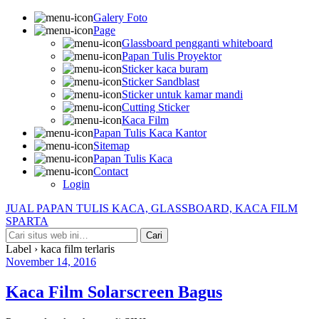
Galery Foto
Page
Glassboard pengganti whiteboard
Papan Tulis Proyektor
Sticker kaca buram
Sticker Sandblast
Sticker untuk kamar mandi
Cutting Sticker
Kaca Film
Papan Tulis Kaca Kantor
Sitemap
Papan Tulis Kaca
Contact
Login
JUAL PAPAN TULIS KACA, GLASSBOARD, KACA FILM
SPARTA
Label › kaca film terlaris
November 14, 2016
Kaca Film Solarscreen Bagus