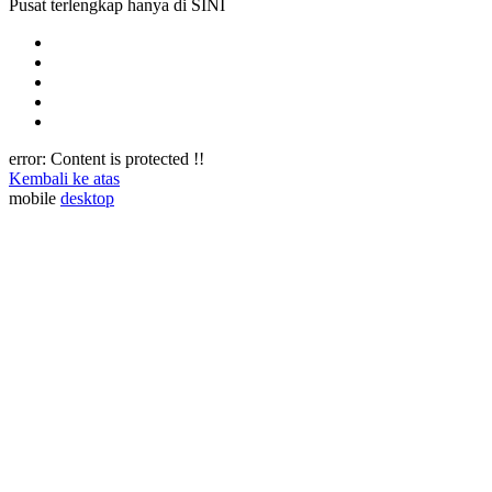
Pusat terlengkap hanya di SINI
error:
Content is protected !!
Kembali ke atas
mobile
desktop