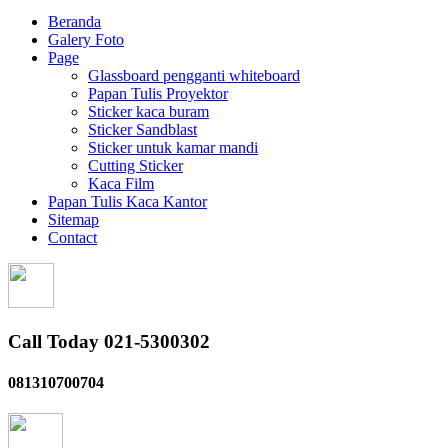
Beranda
Galery Foto
Page
Glassboard pengganti whiteboard
Papan Tulis Proyektor
Sticker kaca buram
Sticker Sandblast
Sticker untuk kamar mandi
Cutting Sticker
Kaca Film
Papan Tulis Kaca Kantor
Sitemap
Contact
Call Today 021-5300302
081310700704