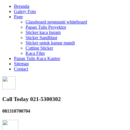
Beranda
Galery Foto
Page
Glassboard pengganti whiteboard
Papan Tulis Proyektor
Sticker kaca buram
Sticker Sandblast
Sticker untuk kamar mandi
Cutting Sticker
Kaca Film
Papan Tulis Kaca Kantor
Sitemap
Contact
Call Today 021-5300302
081310700704